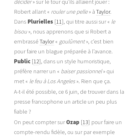
décider
» sur le tour qu’ils allaient jouer :
Robert allant «
rouler une pelle
» à
Taylor
.
Dans
Plurielles
[
11
]
, qui titre aussi sur «
le
bisou
», nous apprenons que si Robert a
embrassé
Taylor
«
goulûment
», c’est bien
pour faire un blague préparée à l’avance.
Public
[
12
]
, dans un style humoristique,
préfère narrer un «
baiser passionnel
» qui
met «
le feu à Los Angeles
». Rien que ça.
A-t-il été possible, ce 6 juin, de trouver dans la
presse francophone un article un peu plus
fiable ?
On peut compter sur
Ozap
[
13
]
pour faire un
compte-rendu fidèle, ou sur par exemple