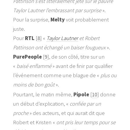
Pattinson s’est littéralement jeté sur le pauvre
Taylor Lautner l’embrassant par surprise
».
Pour la surprise,
Melty
voit probablement
juste.
Pour
RTL
[
8
]
«
Taylor Lautner
et Robert
Pattinson ont échangé un baiser fougueux
».
PurePeople
[
9
]
, de son côté, titre sur un
«
baisé enflammé
» avant de finir par qualifier
l’événement comme une blague de «
plus ou
moins de bon goût
».
Pourtant, le matin même,
Pipole
[
10
]
donne
un début d’explication, «
confiée par un
proche
» des acteurs, et qui aurait dit que
Robert et Kristen «
ont pris leur temps pour se