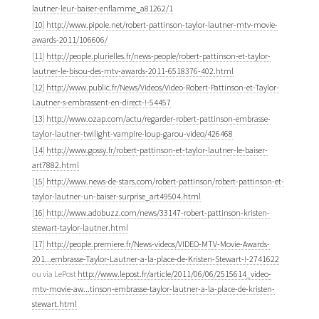
lautner-leur-baiser-enflamme_a81262/1
[
10
]
http://www.pipole.net/robert-pattinson-taylor-lautner-mtv-movie-
awards-2011/106606/
[
11
]
http://people.plurielles.fr/news-people/robert-pattinson-et-taylor-
lautner-le-bisou-des-mtv-awards-2011-6518376-402.html
[
12
]
http://www.public.fr/News/Videos/Video-Robert-Pattinson-et-Taylor-
Lautner-s-embrassent-en-direct-!-54457
[
13
]
http://www.ozap.com/actu/regarder-robert-pattinson-embrasse-
taylor-lautner-twilight-vampire-loup-garou-video/426468
[
14
]
http://www.gossy.fr/robert-pattinson-et-taylor-lautner-le-baiser-
art7882.html
[
15
]
http://www.news-de-stars.com/robert-pattinson/robert-pattinson-et-
taylor-lautner-un-baiser-surprise_art49504.html
[
16
]
http://www.adobuzz.com/news/33147-robert-pattinson-kristen-
stewart-taylor-lautner.html
[
17
]
http://people.premiere.fr/News-videos/VIDEO-MTV-Movie-Awards-
201...embrasse-Taylor-Lautner-a-la-place-de-Kristen-Stewart-!-2741622
ou via LePost
http://www.lepost.fr/article/2011/06/06/2515614_video-
mtv-movie-aw...tinson-embrasse-taylor-lautner-a-la-place-de-kristen-
stewart.html