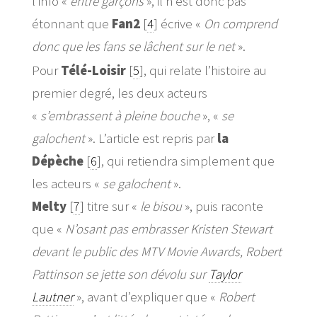
l’info «
entre garçons
», il n’est donc pas
étonnant que
Fan2
[
4
]
écrive «
On comprend
donc que les fans se lâchent sur le net
».
Pour
Télé-Loisir
[
5
]
, qui relate l’histoire au
premier degré, les deux acteurs
«
s’embrassent à pleine bouche
», «
se
galochent
». L’article est repris par
la
Dépèche
[
6
]
, qui retiendra simplement que
les acteurs «
se galochent
».
Melty
[
7
]
titre sur «
le bisou
», puis raconte
que «
N’osant pas embrasser Kristen Stewart
devant le public des MTV Movie Awards, Robert
Pattinson se jette son dévolu sur
Taylor
Lautner
», avant d’expliquer que «
Robert