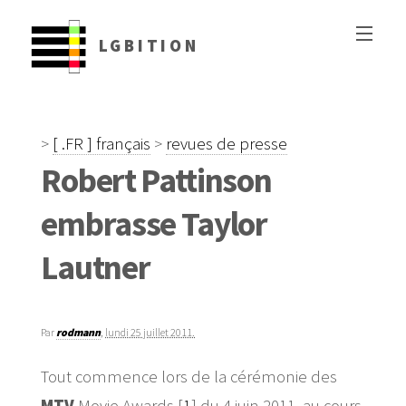
LGBITION
>
[ .FR ] français
>
revues de presse
Robert Pattinson
embrasse Taylor
Lautner
Par
rodmann
,
lundi 25 juillet 2011.
Tout commence lors de la cérémonie des
MTV
Movie Awards
[
1
]
du 4 juin 2011, au cours