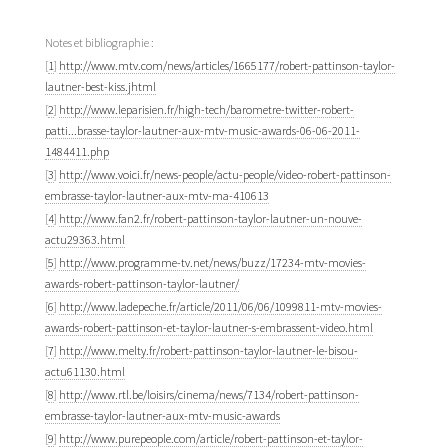
Notes et bibliographie :
[
1
]
http://www.mtv.com/news/articles/1665177/robert-pattinson-taylor-
lautner-best-kiss.jhtml
[
2
]
http://www.leparisien.fr/high-tech/barometre-twitter-robert-
patti...brasse-taylor-lautner-aux-mtv-music-awards-06-06-2011-
1484411.php
[
3
]
http://www.voici.fr/news-people/actu-people/video-robert-pattinson-
embrasse-taylor-lautner-aux-mtv-ma-410613
[
4
]
http://www.fan2.fr/robert-pattinson-taylor-lautner-un-nouve-
actu29363.html
[
5
]
http://www.programme-tv.net/news/buzz/17234-mtv-movies-
awards-robert-pattinson-taylor-lautner/
[
6
]
http://www.ladepeche.fr/article/2011/06/06/1099811-mtv-movies-
awards-robert-pattinson-et-taylor-lautner-s-embrassent-video.html
[
7
]
http://www.melty.fr/robert-pattinson-taylor-lautner-le-bisou-
actu61130.html
[
8
]
http://www.rtl.be/loisirs/cinema/news/7134/robert-pattinson-
embrasse-taylor-lautner-aux-mtv-music-awards
[
9
]
http://www.purepeople.com/article/robert-pattinson-et-taylor-