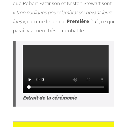
que Robert Pattinson et Kristen Stewart sont
«
trop pudiques pour s’embrasser devant leurs
fans
», comme le pense
Première
[
17
]
, ce qui
paraît vraiment très improbable.
Extrait de la cérémonie