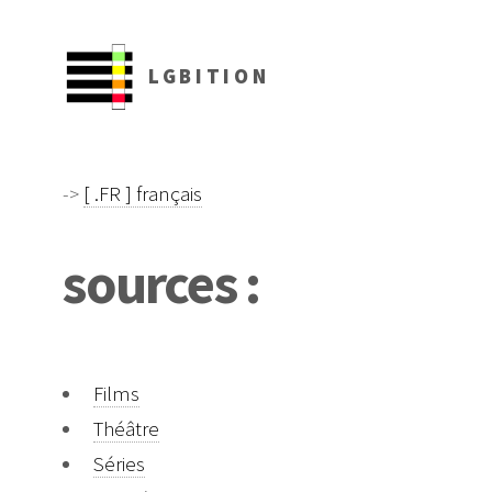
LGBITION
->
[ .FR ] français
sources :
Films
Théâtre
Séries