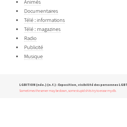
Animés
Documentaires
Télé : informations
Télé : magazines
Radio
Publicité
Musique
LGBITION (néo.) (n.f.) : Exposition, visibilité des personnes LG
Sometimes the server may be down, some stupid shits try to erase my db.