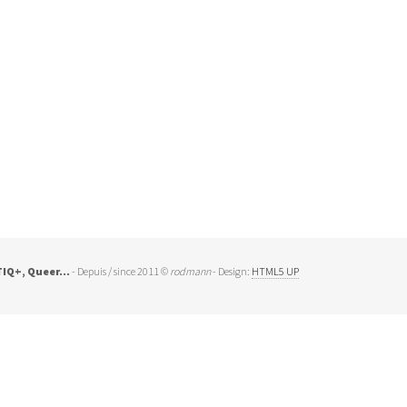
BTIQ+, Queer…
- Depuis / since 2011 ©
rodmann
- Design:
HTML5 UP